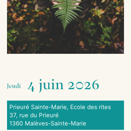
4 juin 2026
Jeudi
Prieuré Sainte-Marie, Ecole des rites
37, rue du Prieuré
1360 Malèves-Sainte-Marie