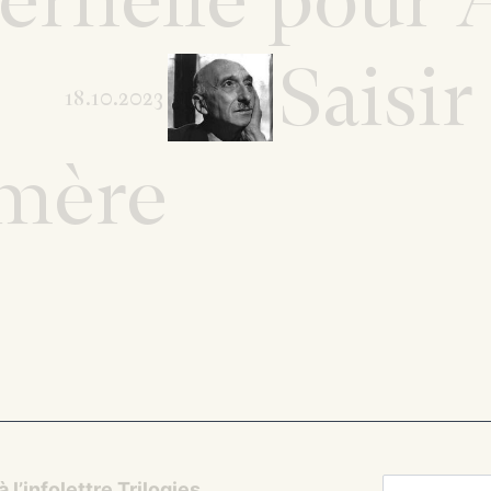
Saisir
18.10.2023
émère
Adresse em
 l’infolettre Trilogies