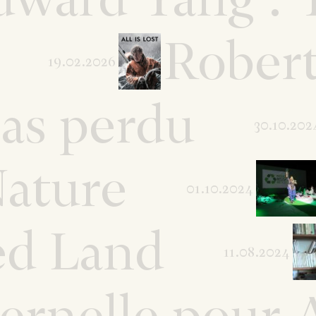
Robert
19.02.2026
pas perdu
30.10.202
Nature
01.10.2024
ed Land
11.08.2024
ernelle pour
A