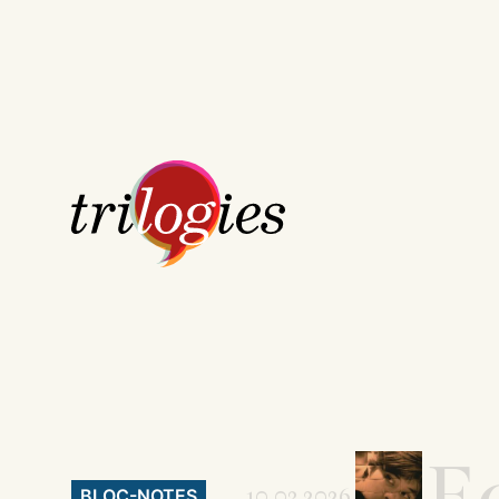
E
10.03.2026
BLOC-NOTES