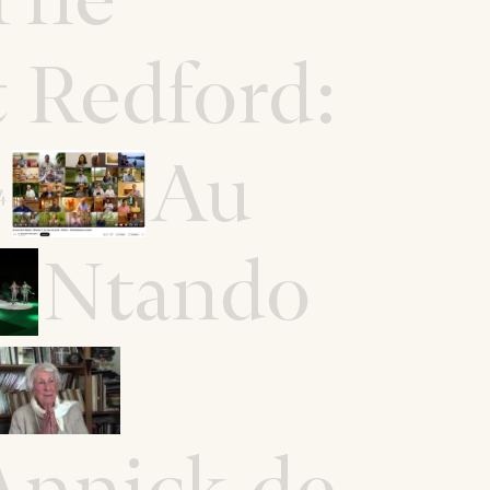
 Redford:
Au
4
Ntando
nnick de