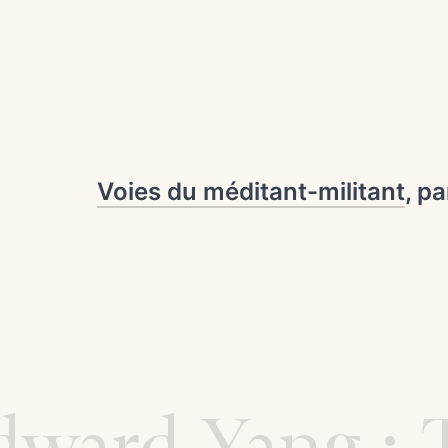
Voies du méditant-militant
, p
dward Yang : 