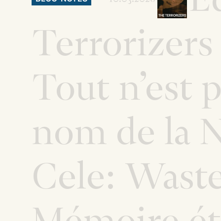
Terrorizers
Tout n’est 
nom de la 
Cele: Wast
Mémoire ét