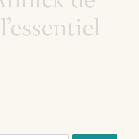
 l’essentiel
ail