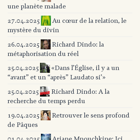
une planète malade
Au cœur de la relation,
le
27.04.2025
mystère du divin
Richard Dindo: la
26.04.2025
métaphorisation du réel
«Dans l’Église, il y a un
25.04.2025
“avant” et un “après” Laudato si’»
Richard Dindo: A la
25.04.2025
recherche
du temps perdu
Retrouver le sens profond
19.04.2025
de Pâques
Ariane Mnouchkine: Ici
01.04.2025