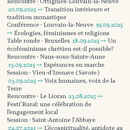
Rencontre
· Ottignies-Louvain-la-Neuve
20.09.2025 →
Transition intérieure et
tradition monastique
19.09.2025
Conférence
· Louvain-la-Neuve
→
Écologies, féminismes et religions
18.09.2025 →
Un
Table ronde
· Bruxelles
écoféminisme chrétien est-il possible?
Rencontre
· Nans-sous-Sainte-Anne
13.09.2025 →
Espérances en marche
Session
· Vieu-d'Izenave (Savoie)
03.09.2025 →
Voix humaines, voix de la
Terre
23.08.2025 →
Rencontre
· Le Lioran
Festi’Rural: une célébration de
l’engagement local
Session
· Saint-Antoine l'Abbaye
02.07.2025 →
L’écospiritualité, antidote au