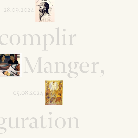
28.09.2024
ccomplir
Manger,
05.08.2024
iguration