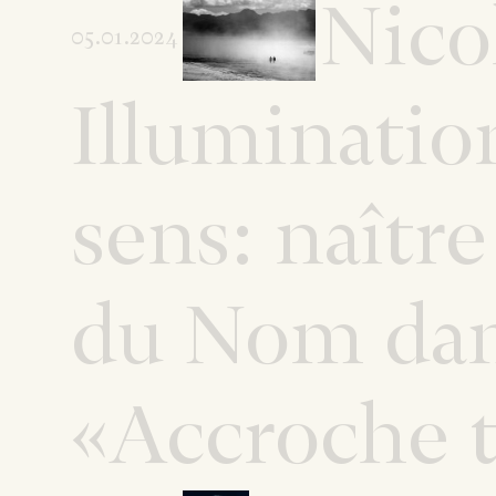
Nico
05.01.2024
Illuminatio
sens: naître
du Nom dan
«Accroche ta