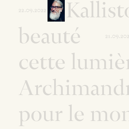
Kallis
22.09.2022
beauté
21.09.20
cette lumièr
Archimandr
pour le mo