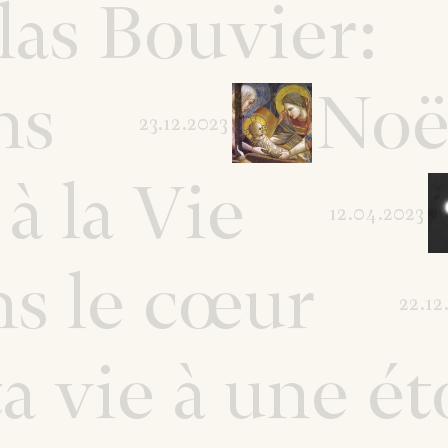
las Bouvier:
ns
Noël
23.12.2023
 à la Vie
12.04.2023
s le cœur
22.12
 vie à une éto