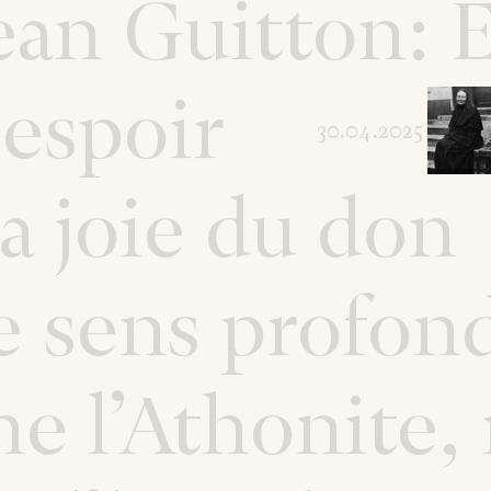
ean Guitton: 
 espoir
30.04.2025
a joie du don
e sens profon
ne l’Athonite,