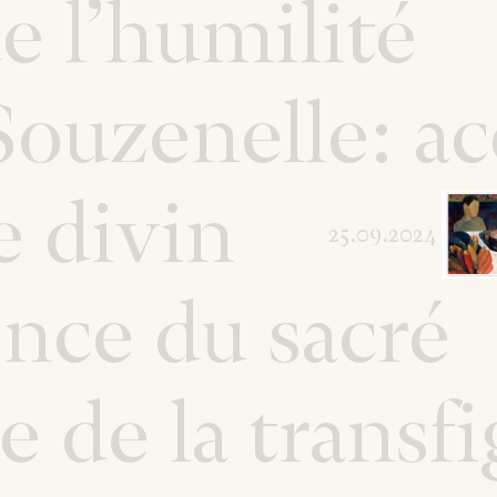
e l’humilité
ouzenelle: a
e divin
25.09.2024
nce du sacré
e de la transf