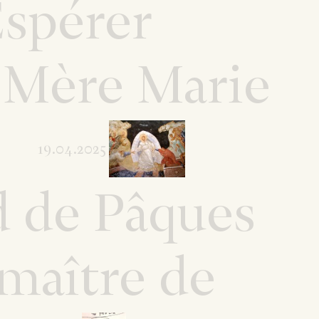
Espérer
Mère Marie
19.04.2025
d de Pâques
maître de