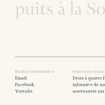
puits à la S
Restez connecté·e
Inscrivez-vous à
Email
Deux à quatre f
Facebook
informé·e de no
Youtube
nouveautés sur l