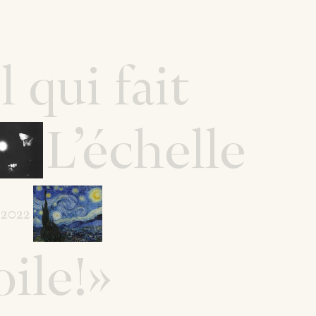
 qui fait
L’échelle
.2022
ile!»