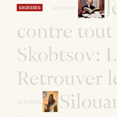
J
20.03.2026
SAGESSES
contre tout
Skobtsov: L
Retrouver l
Siloua
30.10.2024