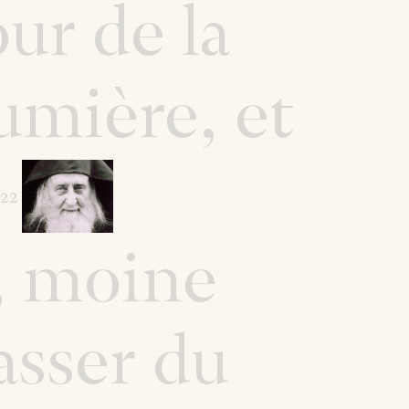
ur de la
umière, et
022
,
moine
asser du