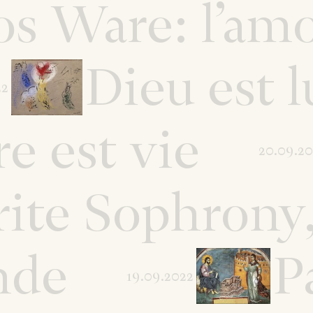
tos Ware: l’amo
Dieu est l
22
e est vie
20.09.2
ite Sophrony
nde
P
19.09.2022