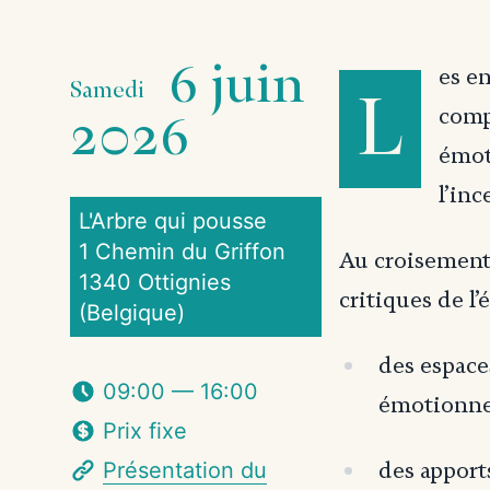
6 juin
es e
Samedi
L
2026
comp
émot
l’in
L'Arbre qui pousse
1 Chemin du Griffon
Au croisement 
1340 Ottignies
critiques de l’
(Belgique)
des espace
09:00 — 16:00
émotionne
Prix fixe
Présentation du
des apport