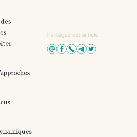
 des
ces
Partagez cet article
biter
d’approches
écus
 dynamiques