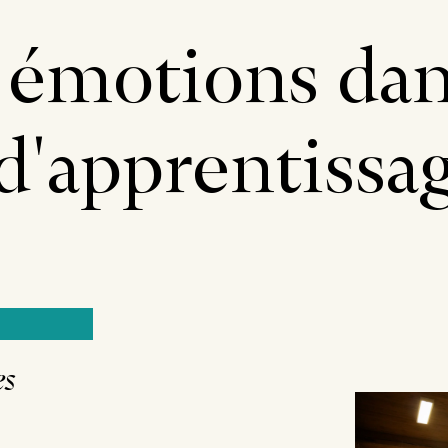
s émotions da
 d'apprentissa
es