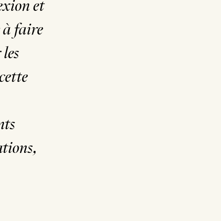
exion et
 à faire
 les
cette
nts
ations,