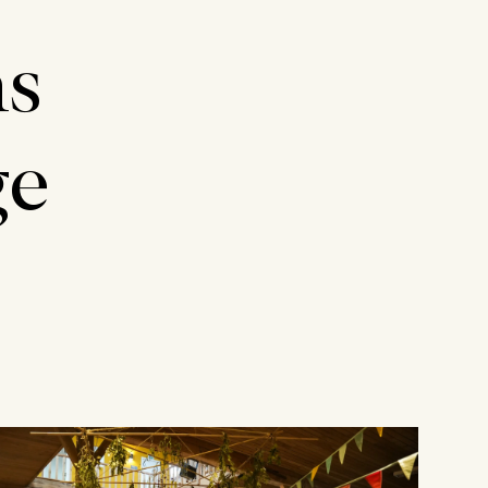
ns
ge