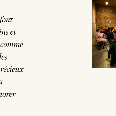
font
ns et
s comme
les
précieux
ux
norer