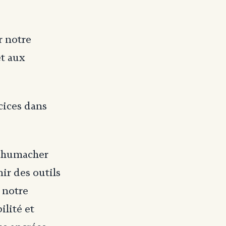
r notre
et aux
cices dans
Schumacher
ir des outils
 notre
ilité et