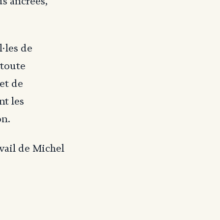
us ancrées,
l·les de
 toute
et de
nt les
on.
avail de Michel