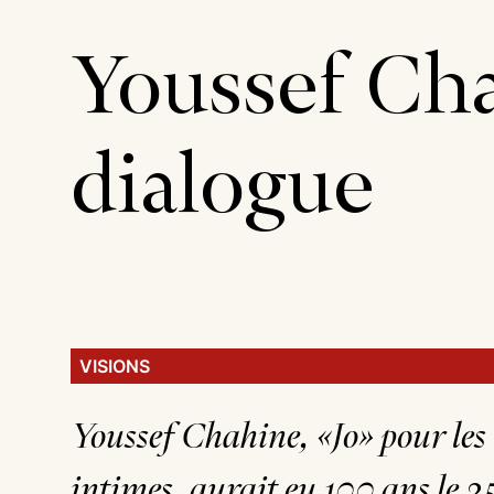
Youssef Cha
dialogue
VISIONS
Youssef Chahine, «Jo» pour les
intimes, aurait eu 100 ans le 2