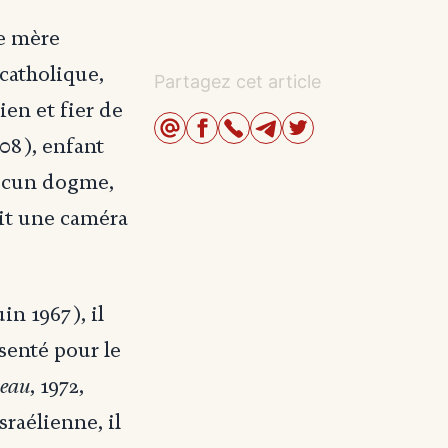
de mère
 catholique,
Partagez cet article
en et fier de
08), enfant
Aucun dogme,
ait une caméra
in 1967), il
senté pour le
neau
, 1972,
sraélienne, il