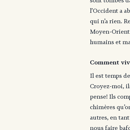
sont tombés da
l’Occident a a
qui n’a rien. 
Moyen-Orient!
humains et mat
Comment vive
Il est temps de
Croyez-moi, il
pense! Ils com
chimères qu’on 
autres, en tan
nous faire baf