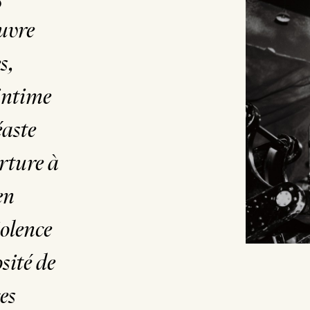
œuvre
s,
’intime
éaste
erture à
en
iolence
osité de
es