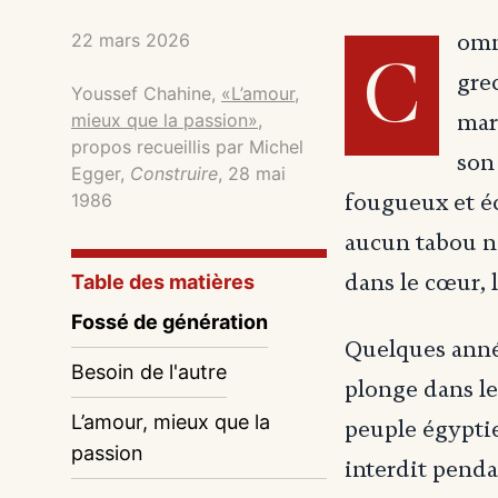
22 mars 2026
omm
C
gre
Youssef Chahine,
«L’amour,
mieux que la passion»
,
mar
propos recueillis par Michel
son
Egger,
Construire
, 28 mai
1986
fougueux et é
aucun tabou ne
dans le cœur, l
Table des matières
Fossé de génération
Quelques année
Besoin de l'autre
plonge dans le
L’amour, mieux que la
peuple égyptie
passion
interdit penda