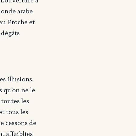
 L’ouverture à
 monde arabe
 au Proche et
 dégâts
es illusions.
s qu’on ne le
 toutes les
et tous les
ne cessons de
t affaiblies