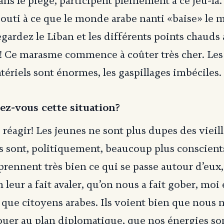
ns le piège, participent pleinement à ce jeu-là.
bouti à ce que le monde arabe nanti «baise» le
Regardez le Liban et les différents points chauds
 Ce marasme commence à coûter très cher. Les
ériels sont énormes, les gaspillages imbéciles.
z-vous cette situation?
 réagir! Les jeunes ne sont plus dupes des vieill
s sont, politiquement, beaucoup plus conscient
prennent très bien ce qui se passe autour d’eux,
leur a fait avaler, qu’on nous a fait gober, moi 
t que citoyens arabes. Ils voient bien que nous 
ouer au plan diplomatique, que nos énergies son