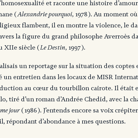
’homosexualité et raconte une histoire d’amour
Alexandrie pourquoi
mane (
, 1978). Au moment où
ligieux flambent, il en montre la violence, le d
travers la figure du grand philosophe Averroès d
Le Destin
u XIIe siècle (
, 1997).
alisais un reportage sur la situation des coptes 
é un entretien dans les locaux de MISR Internat
uction au cœur du tourbillon cairote. Il était 
o, tiré d’un roman d’Andrée Chedid, avec la c
ème jour
(1986). J’entends encore sa voix crépi
il, répondant d’abondance à mes questions.