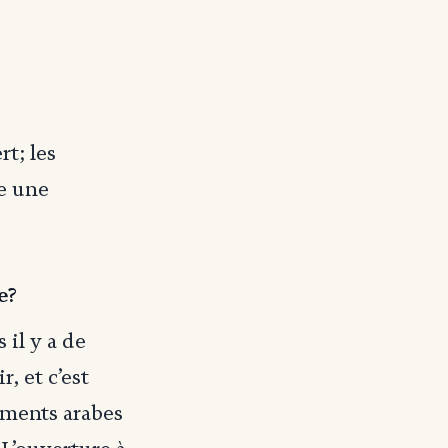
t; les
me une
e?
 il y a de
r, et c’est
nements arabes