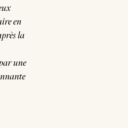
eux
aire en
près la
 par une
tonnante