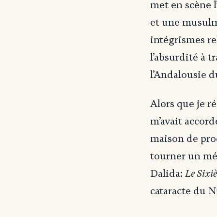
met en scène l
et une musul
intégrismes re
l’absurdité à 
l’Andalousie d
Alors que je ré
m’avait accord
maison de prod
tourner un mél
Le Sixi
Dalida:
cataracte du N