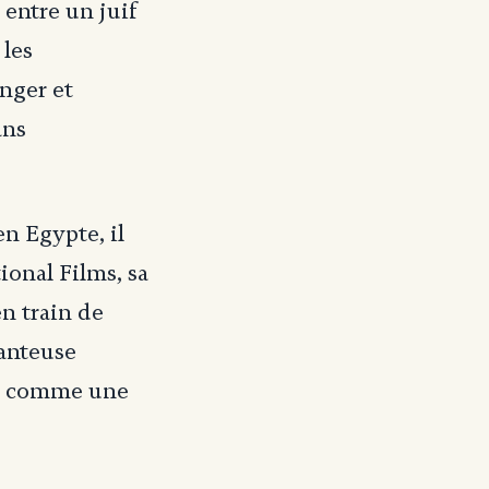
 entre un juif
 les
anger et
ans
en Egypte, il
ional Films, sa
en train de
hanteuse
ter comme une