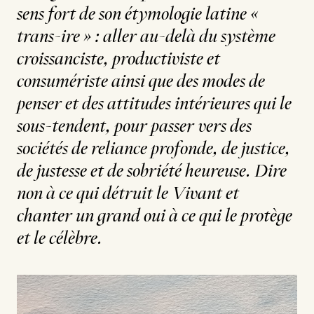
sens fort de son étymologie latine «
trans-ire » : aller au-delà du système
croissanciste, productiviste et
consumériste ainsi que des modes de
penser et des attitudes intérieures qui le
sous-tendent, pour passer vers des
sociétés de reliance profonde, de justice,
de justesse et de sobriété heureuse. Dire
non à ce qui détruit le Vivant et
chanter un grand oui à ce qui le protège
et le célèbre.