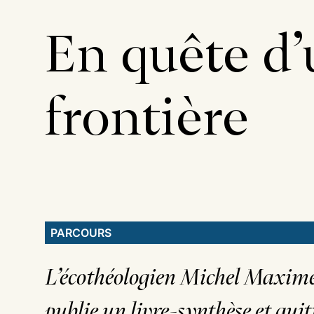
En quête d’
frontière
PARCOURS
L’écothéologien Michel Maxim
publie un livre-synthèse et quit