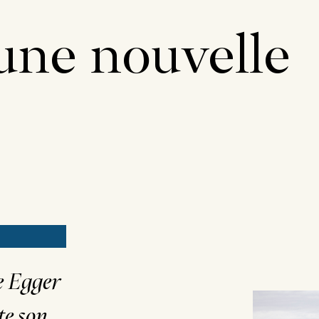
une nouvelle
e Egger
te son