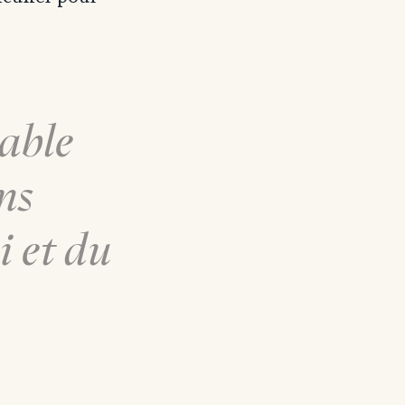
dable
ns
i et du