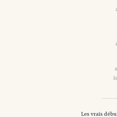
i
Les vrais déb