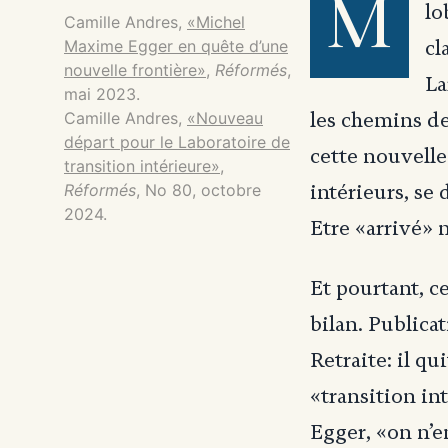
M
lo
Camille Andres,
«Michel
Maxime Egger en quête d’une
cl
nouvelle frontière»
,
Réformés
,
La
mai 2023.
Camille Andres,
«Nouveau
les chemins de 
départ pour le Laboratoire de
cette nouvelle
transition intérieure»
,
Réformés
, No 80, octobre
intérieurs, se
2024.
Etre «arrivé» 
Et pourtant, c
bilan. Publica
Retraite: il qu
«transition i
Egger, «on n’