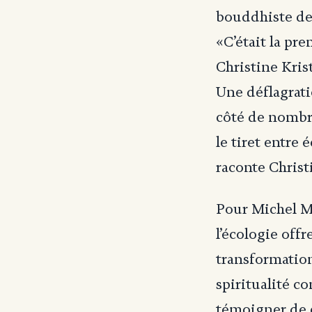
bouddhiste de 
«C’était la pr
Christine Kri
Une déflagrat
côté de nombr
le tiret entre
raconte Christ
Pour Michel M
l’écologie off
transformation
spiritualité c
témoigner de c