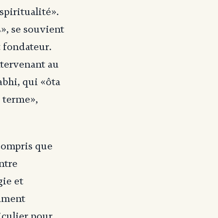
piritualité».
s», se souvient
 fondateur.
ntervenant au
bhi, qui «ôta
u terme»,
compris que
ntre
gie et
omment
iculier pour