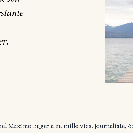
estante
a
er.
hel Maxime Egger a eu mille vies. Journaliste, é