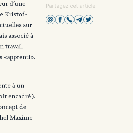
teur d’une
Partagez cet article
e Kristof-
ctuelles sur
ais associé à
n travail
s «apprenti».
ente à un
oir encadré).
concept de
ichel Maxime