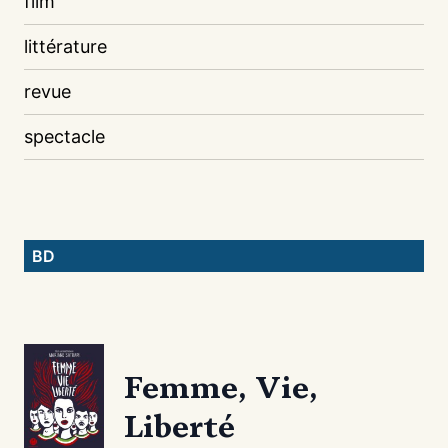
film
littérature
revue
spectacle
BD
Femme, Vie,
Liberté