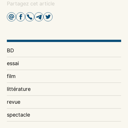
Partagez cet article
BD
essai
film
littérature
revue
spectacle